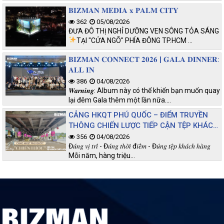
𝐁𝐈𝐙𝐌𝐀𝐍 𝐌𝐄𝐃𝐈𝐀 𝐱 𝐏𝐀𝐋𝐌 𝐂𝐈𝐓𝐘
362
05/08/2026
ĐƯA ĐÔ THỊ NGHỈ DƯỠNG VEN SÔNG TỎA SÁNG
TẠI "CỬA NGÕ" PHÍA ĐÔNG TP.HCM
…
𝐁𝐈𝐙𝐌𝐀𝐍 𝐂𝐎𝐍𝐍𝐄𝐂𝐓 𝟐𝟎𝟐𝟔 | 𝐆𝐀𝐋𝐀 𝐃𝐈𝐍𝐍𝐄𝐑:
𝐀𝐋𝐋 𝐈𝐍
386
04/08/2026
𝑾𝒂𝒓𝒏𝒊𝒏𝒈: Album này có thể khiến bạn muốn quay
lại đêm Gala thêm một lần nữa.…
CẢNG HKQT PHÚ QUỐC – ĐIỂM TRUYỀN
THÔNG CHIẾN LƯỢC TIẾP CẬN TỆP KHÁCH
CHẤT LƯỢNG
356
04/08/2026
Đ𝑢́𝑛𝑔 𝑣𝑖̣ 𝑡𝑟𝑖́ - Đ𝑢́𝑛𝑔 𝑡ℎ𝑜̛̀𝑖 đ𝑖𝑒̂̉𝑚 - Đ𝑢́𝑛𝑔 𝑡𝑒̣̂𝑝 𝑘ℎ𝑎́𝑐ℎ ℎ𝑎̀𝑛𝑔
Mỗi năm, hàng triệu…