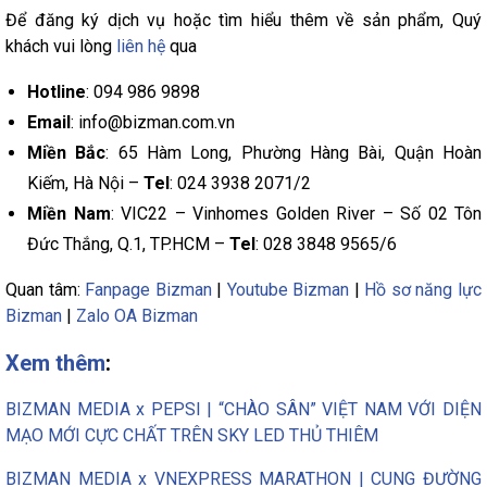
Để đăng ký dịch vụ hoặc tìm hiểu thêm về sản phẩm, Quý
khách vui lòng
liên hệ
qua
Hotline
: 094 986 9898
Email
: info@bizman.com.vn
Miền Bắc
: 65 Hàm Long, Phường Hàng Bài, Quận Hoàn
Kiếm, Hà Nội –
Tel
: 024 3938 2071/2
Miền Nam
: VIC22 – Vinhomes Golden River – Số 02 Tôn
Đức Thắng, Q.1, TP.HCM –
Tel
: 028 3848 9565/6
Quan tâm:
Fanpage Bizman
|
Youtube Bizman
|
Hồ sơ năng lực
Bizman
|
Zalo OA Bizman
Xem thêm
:
BIZMAN MEDIA x PEPSI | “CHÀO SÂN” VIỆT NAM VỚI DIỆN
MẠO MỚI CỰC CHẤT TRÊN SKY LED THỦ THIÊM
BIZMAN MEDIA x VNEXPRESS MARATHON | CUNG ĐƯỜNG