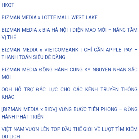
HKQT
BIZMAN MEDIA x LOTTE MALL WEST LAKE
BIZMAN MEDIA x BIA HÀ NỘI | DIỆN MẠO MỚI – NÂNG TẦM
VỊ THẾ
BIZMAN MEDIA x VIETCOMBANK | CHỈ CẦN APPLE PAY –
THANH TOÁN SIÊU DỄ DÀNG
BIZMAN MEDIA ĐỒNG HÀNH CÙNG KỶ NGUYÊN NHAN SẮC
MỚI
OOH HỖ TRỢ ĐẮC LỰC CHO CÁC KÊNH TRUYỀN THÔNG
KHÁC
[BIZMAN MEDIA x BIDV] VỮNG BƯỚC TIÊN PHONG – ĐỒNG
HÀNH PHÁT TRIỂN
VIỆT NAM VƯƠN LÊN TOP ĐẦU THẾ GIỚI VỀ LƯỢT TÌM KIẾM
DU LỊCH