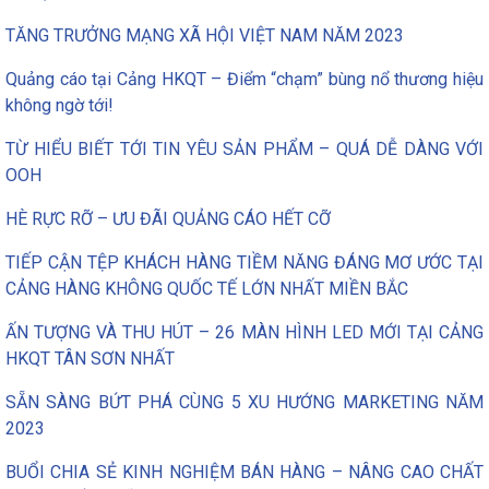
TĂNG TRƯỞNG MẠNG XÃ HỘI VIỆT NAM NĂM 2023
Quảng cáo tại Cảng HKQT – Điểm “chạm” bùng nổ thương hiệu
không ngờ tới!
TỪ HIỂU BIẾT TỚI TIN YÊU SẢN PHẨM – QUÁ DỄ DÀNG VỚI
OOH
HÈ RỰC RỠ – ƯU ĐÃI QUẢNG CÁO HẾT CỠ
TIẾP CẬN TỆP KHÁCH HÀNG TIỀM NĂNG ĐÁNG MƠ ƯỚC TẠI
CẢNG HÀNG KHÔNG QUỐC TẾ LỚN NHẤT MIỀN BẮC
ẤN TƯỢNG VÀ THU HÚT – 26 MÀN HÌNH LED MỚI TẠI CẢNG
HKQT TÂN SƠN NHẤT
SẴN SÀNG BỨT PHÁ CÙNG 5 XU HƯỚNG MARKETING NĂM
2023
BUỔI CHIA SẺ KINH NGHIỆM BÁN HÀNG – NÂNG CAO CHẤT