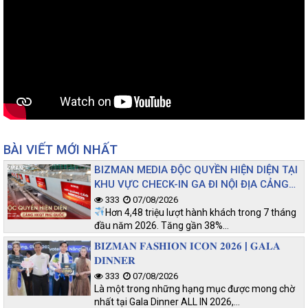
BÀI VIẾT MỚI NHẤT
BIZMAN MEDIA ĐỘC QUYỀN HIỆN DIỆN TẠI
KHU VỰC CHECK-IN GA ĐI NỘI ĐỊA CẢNG
HKQT PHÚ QUỐC
333
07/08/2026
Hơn 4,48 triệu lượt hành khách trong 7 tháng
đầu năm 2026. Tăng gần 38%…
𝐁𝐈𝐙𝐌𝐀𝐍 𝐅𝐀𝐒𝐇𝐈𝐎𝐍 𝐈𝐂𝐎𝐍 𝟐𝟎𝟐𝟔 | 𝐆𝐀𝐋𝐀
𝐃𝐈𝐍𝐍𝐄𝐑
333
07/08/2026
Là một trong những hạng mục được mong chờ
nhất tại Gala Dinner ALL IN 2026,…