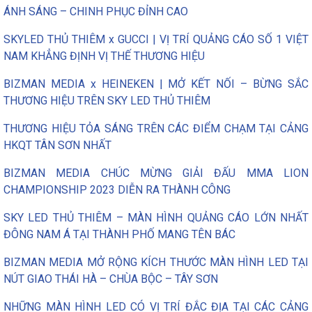
ÁNH SÁNG – CHINH PHỤC ĐỈNH CAO
SKYLED THỦ THIÊM x GUCCI | VỊ TRÍ QUẢNG CÁO SỐ 1 VIỆT
NAM KHẲNG ĐỊNH VỊ THẾ THƯƠNG HIỆU
BIZMAN MEDIA x HEINEKEN | MỞ KẾT NỐI – BỪNG SẮC
THƯƠNG HIỆU TRÊN SKY LED THỦ THIÊM
THƯƠNG HIỆU TỎA SÁNG TRÊN CÁC ĐIỂM CHẠM TẠI CẢNG
HKQT TÂN SƠN NHẤT
BIZMAN MEDIA CHÚC MỪNG GIẢI ĐẤU MMA LION
CHAMPIONSHIP 2023 DIỄN RA THÀNH CÔNG
SKY LED THỦ THIÊM – MÀN HÌNH QUẢNG CÁO LỚN NHẤT
ĐÔNG NAM Á TẠI THÀNH PHỐ MANG TÊN BÁC
BIZMAN MEDIA MỞ RỘNG KÍCH THƯỚC MÀN HÌNH LED TẠI
NÚT GIAO THÁI HÀ – CHÙA BỘC – TÂY SƠN
NHỮNG MÀN HÌNH LED CÓ VỊ TRÍ ĐẮC ĐỊA TẠI CÁC CẢNG