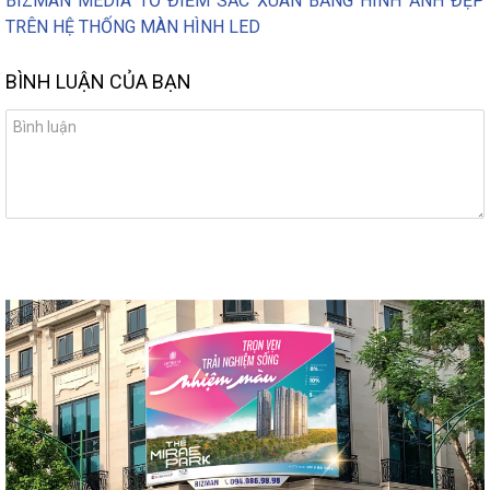
BIZMAN MEDIA TỔ ĐIỂM SẮC XUÂN BẰNG HÌNH ẢNH ĐẸP
TRÊN HỆ THỐNG MÀN HÌNH LED
BÌNH LUẬN CỦA BẠN