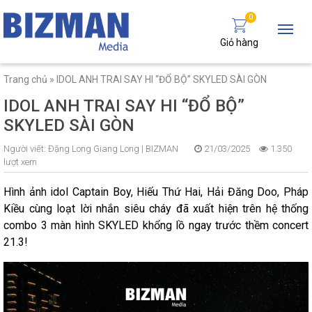
0
Giỏ hàng
Trang chủ
»
IDOL ANH TRAI SAY HI “ĐỔ BỘ” SKYLED SÀI GÒN
IDOL ANH TRAI SAY HI “ĐỔ BỘ”
SKYLED SÀI GÒN
Người viết:
Đặng Long Giang Long |
BIZMAN
21/03/2025
1.350
lượt xem
Hình ảnh idol Captain Boy, Hiếu Thứ Hai, Hải Đăng Doo, Pháp
Kiều cùng loạt lời nhắn siêu cháy đã xuất hiện trên hệ thống
combo 3 màn hình SKYLED khổng lồ ngay trước thềm concert
21.3!