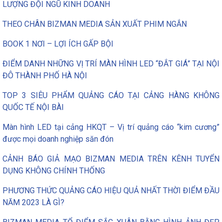
LƯỢNG ĐỘI NGŨ KINH DOANH
THEO CHÂN BIZMAN MEDIA SẢN XUẤT PHIM NGẮN
BOOK 1 NƠI – LỢI ÍCH GẤP BỘI
ĐIỂM DANH NHỮNG VỊ TRÍ MÀN HÌNH LED “ĐẮT GIÁ” TẠI NỘI
ĐÔ THÀNH PHỐ HÀ NỘI
TOP 3 SIÊU PHẨM QUẢNG CÁO TẠI CẢNG HÀNG KHÔNG
QUỐC TẾ NỘI BÀI
Màn hình LED tại cảng HKQT – Vị trí quảng cáo “kim cương”
được mọi doanh nghiệp săn đón
CẢNH BÁO GIẢ MẠO BIZMAN MEDIA TRÊN KÊNH TUYỂN
DỤNG KHÔNG CHÍNH THỐNG
PHƯƠNG THỨC QUẢNG CÁO HIỆU QUẢ NHẤT THỜI ĐIỂM ĐẦU
NĂM 2023 LÀ GÌ?