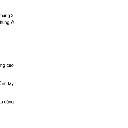
tháng 3
chúng ở
âng cao
cầm tay
ta cũng