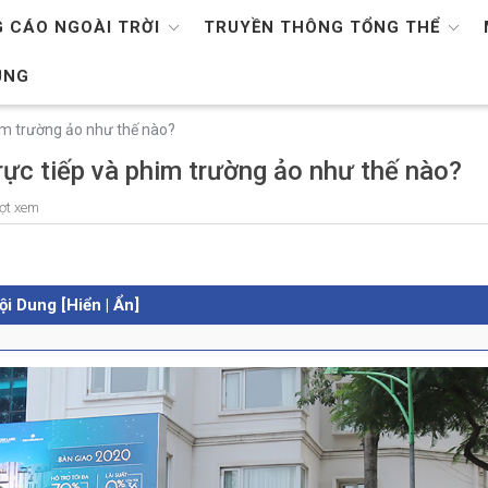
 CÁO NGOÀI TRỜI
TRUYỀN THÔNG TỔNG THỂ
ỤNG
im trường ảo như thế nào?
ực tiếp và phim trường ảo như thế nào?
ợt xem
ội Dung [Hiển | Ẩn]