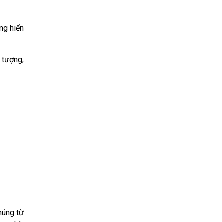
ng hiển
 tượng,
húng từ