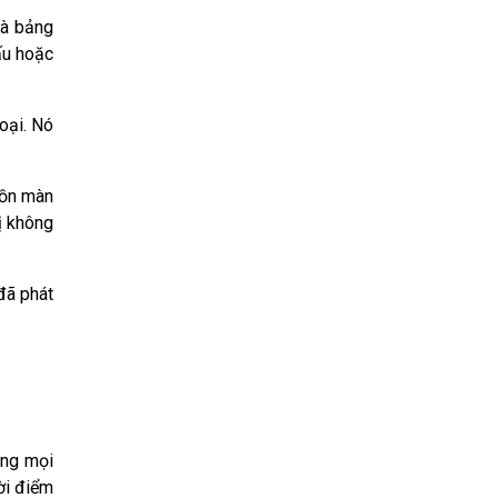
và bảng
ấu hoặc
oại. Nó
uồn màn
bị không
đã phát
ong mọi
ời điểm