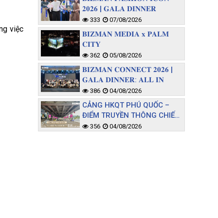
𝟐𝟎𝟐𝟔 | 𝐆𝐀𝐋𝐀 𝐃𝐈𝐍𝐍𝐄𝐑
333
07/08/2026
ng việc
𝐁𝐈𝐙𝐌𝐀𝐍 𝐌𝐄𝐃𝐈𝐀 𝐱 𝐏𝐀𝐋𝐌
𝐂𝐈𝐓𝐘
362
05/08/2026
𝐁𝐈𝐙𝐌𝐀𝐍 𝐂𝐎𝐍𝐍𝐄𝐂𝐓 𝟐𝟎𝟐𝟔 |
𝐆𝐀𝐋𝐀 𝐃𝐈𝐍𝐍𝐄𝐑: 𝐀𝐋𝐋 𝐈𝐍
386
04/08/2026
CẢNG HKQT PHÚ QUỐC –
ĐIỂM TRUYỀN THÔNG CHIẾN
LƯỢC TIẾP CẬN TỆP KHÁCH
356
04/08/2026
CHẤT LƯỢNG