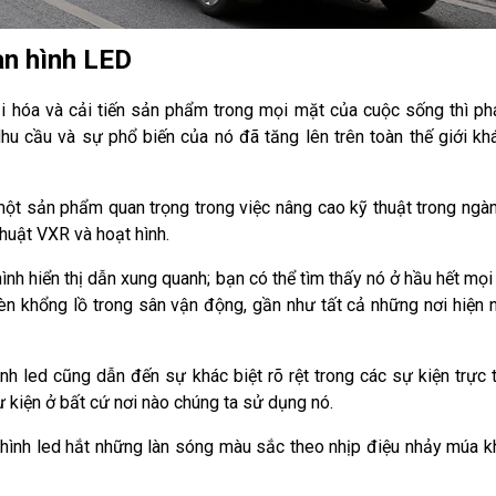
àn hình LED
đại hóa và cải tiến sản phẩm trong mọi mặt của cuộc sống thì ph
Nhu cầu và sự phổ biến của nó đã tăng lên trên toàn thế giới kh
ột sản phẩm quan trọng trong việc nâng cao kỹ thuật trong ngà
thuật VXR và hoạt hình.
nh hiển thị dẫn xung quanh; bạn có thể tìm thấy nó ở hầu hết mọi 
đèn khổng lồ trong sân vận động, gần như tất cả những nơi hiện 
h led cũng dẫn đến sự khác biệt rõ rệt trong các sự kiện trực t
 kiện ở bất cứ nơi nào chúng ta sử dụng nó.
 hình led hắt những làn sóng màu sắc theo nhịp điệu nhảy múa k