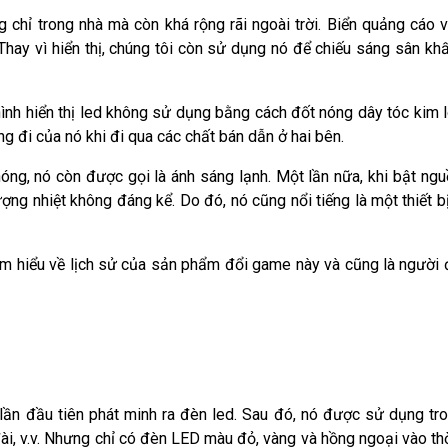
chỉ trong nhà mà còn khá rộng rãi ngoài trời. Biển quảng cáo 
Thay vì hiển thị, chúng tôi còn sử dụng nó để chiếu sáng sân kh
ình hiển thị led không sử dụng bằng cách đốt nóng dây tóc kim l
g đi của nó khi đi qua các chất bán dẫn ở hai bên.
nóng, nó còn được gọi là ánh sáng lạnh. Một lần nữa, khi bật ng
ượng nhiệt không đáng kể. Do đó, nó cũng nổi tiếng là một thiết 
tìm hiểu về lịch sử của sản phẩm đổi game này và cũng là người 
ần đầu tiên phát minh ra đèn led. Sau đó, nó được sử dụng tr
đài, v.v. Nhưng chỉ có đèn LED màu đỏ, vàng và hồng ngoại vào th