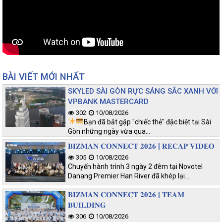
BÀI VIẾT MỚI NHẤT
SKYLED SÀI GÒN RỰC SÁNG SẮC XANH VỚI
VPBANK MASTERCARD
302
10/08/2026
Bạn đã bắt gặp "chiếc thẻ" đặc biệt tại Sài
Gòn những ngày vừa qua…
𝐁𝐈𝐙𝐌𝐀𝐍 𝐂𝐎𝐍𝐍𝐄𝐂𝐓 𝟐𝟎𝟐𝟔 | 𝐑𝐄𝐂𝐀𝐏 𝐕𝐈𝐃𝐄𝐎
305
10/08/2026
Chuyến hành trình 3 ngày 2 đêm tại Novotel
Danang Premier Han River đã khép lại…
𝐁𝐈𝐙𝐌𝐀𝐍 𝐂𝐎𝐍𝐍𝐄𝐂𝐓 𝟐𝟎𝟐𝟔 | 𝐓𝐄𝐀𝐌
𝐁𝐔𝐈𝐋𝐃𝐈𝐍𝐆
306
10/08/2026