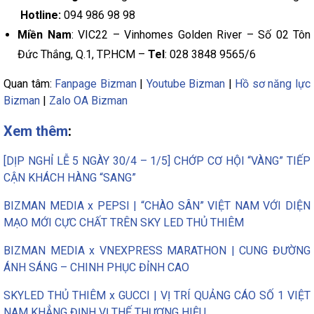
Hotline:
094 986 98 98
Miền Nam
: VIC22 – Vinhomes Golden River – Số 02 Tôn
Đức Thắng, Q.1, TP.HCM –
Tel
: 028 3848 9565/6
Quan tâm:
Fanpage Bizman
|
Youtube Bizman
|
Hồ sơ năng lực
Bizman
|
Zalo OA Bizman
Xem thêm
:
[DỊP NGHỈ LỄ 5 NGÀY 30/4 – 1/5] CHỚP CƠ HỘI “VÀNG” TIẾP
CẬN KHÁCH HÀNG “SANG”
BIZMAN MEDIA x PEPSI | “CHÀO SÂN” VIỆT NAM VỚI DIỆN
MẠO MỚI CỰC CHẤT TRÊN SKY LED THỦ THIÊM
BIZMAN MEDIA x VNEXPRESS MARATHON | CUNG ĐƯỜNG
ÁNH SÁNG – CHINH PHỤC ĐỈNH CAO
SKYLED THỦ THIÊM x GUCCI | VỊ TRÍ QUẢNG CÁO SỐ 1 VIỆT
NAM KHẲNG ĐỊNH VỊ THẾ THƯƠNG HIỆU