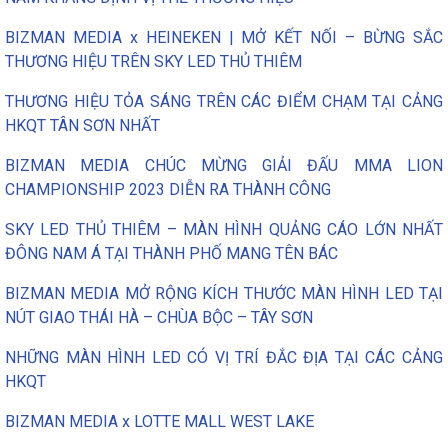
BIZMAN MEDIA x HEINEKEN | MỞ KẾT NỐI – BỪNG SẮC
THƯƠNG HIỆU TRÊN SKY LED THỦ THIÊM
THƯƠNG HIỆU TỎA SÁNG TRÊN CÁC ĐIỂM CHẠM TẠI CẢNG
HKQT TÂN SƠN NHẤT
BIZMAN MEDIA CHÚC MỪNG GIẢI ĐẤU MMA LION
CHAMPIONSHIP 2023 DIỄN RA THÀNH CÔNG
SKY LED THỦ THIÊM – MÀN HÌNH QUẢNG CÁO LỚN NHẤT
ĐÔNG NAM Á TẠI THÀNH PHỐ MANG TÊN BÁC
BIZMAN MEDIA MỞ RỘNG KÍCH THƯỚC MÀN HÌNH LED TẠI
NÚT GIAO THÁI HÀ – CHÙA BỘC – TÂY SƠN
NHỮNG MÀN HÌNH LED CÓ VỊ TRÍ ĐẮC ĐỊA TẠI CÁC CẢNG
HKQT
BIZMAN MEDIA x LOTTE MALL WEST LAKE