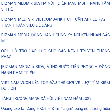
BIZMAN MEDIA x BIA HÀ NỘI | DIỆN MẠO MỚI – NÂNG TẦM
VỊ THẾ
BIZMAN MEDIA x VIETCOMBANK | CHỈ CẦN APPLE PAY –
THANH TOÁN SIÊU DỄ DÀNG
BIZMAN MEDIA ĐỒNG HÀNH CÙNG KỶ NGUYÊN NHAN SẮC
MỚI
OOH HỖ TRỢ ĐẮC LỰC CHO CÁC KÊNH TRUYỀN THÔNG
KHÁC
[BIZMAN MEDIA x BIDV] VỮNG BƯỚC TIÊN PHONG – ĐỒNG
HÀNH PHÁT TRIỂN
VIỆT NAM VƯƠN LÊN TOP ĐẦU THẾ GIỚI VỀ LƯỢT TÌM KIẾM
DU LỊCH
TĂNG TRƯỞNG MẠNG XÃ HỘI VIỆT NAM NĂM 2023
Quảng cáo tại Cảng HKQT – Điểm “chạm” bùng nổ thương hiệu