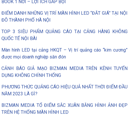
BOOK 1 NƠI – LỢI ÍCH GẤP BỘI
ĐIỂM DANH NHỮNG VỊ TRÍ MÀN HÌNH LED “ĐẮT GIÁ” TẠI NỘI
ĐÔ THÀNH PHỐ HÀ NỘI
TOP 3 SIÊU PHẨM QUẢNG CÁO TẠI CẢNG HÀNG KHÔNG
QUỐC TẾ NỘI BÀI
Màn hình LED tại cảng HKQT – Vị trí quảng cáo “kim cương”
được mọi doanh nghiệp săn đón
CẢNH BÁO GIẢ MẠO BIZMAN MEDIA TRÊN KÊNH TUYỂN
DỤNG KHÔNG CHÍNH THỐNG
PHƯƠNG THỨC QUẢNG CÁO HIỆU QUẢ NHẤT THỜI ĐIỂM ĐẦU
NĂM 2023 LÀ GÌ?
BIZMAN MEDIA TỔ ĐIỂM SẮC XUÂN BẰNG HÌNH ẢNH ĐẸP
TRÊN HỆ THỐNG MÀN HÌNH LED