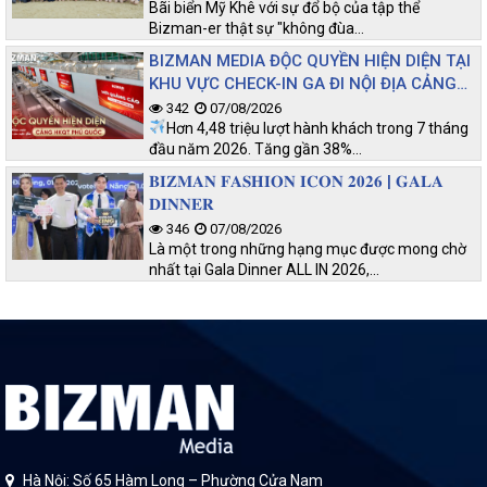
Bãi biển Mỹ Khê với sự đổ bộ của tập thể
Bizman-er thật sự "không đùa…
BIZMAN MEDIA ĐỘC QUYỀN HIỆN DIỆN TẠI
KHU VỰC CHECK-IN GA ĐI NỘI ĐỊA CẢNG
HKQT PHÚ QUỐC
342
07/08/2026
Hơn 4,48 triệu lượt hành khách trong 7 tháng
đầu năm 2026. Tăng gần 38%…
𝐁𝐈𝐙𝐌𝐀𝐍 𝐅𝐀𝐒𝐇𝐈𝐎𝐍 𝐈𝐂𝐎𝐍 𝟐𝟎𝟐𝟔 | 𝐆𝐀𝐋𝐀
𝐃𝐈𝐍𝐍𝐄𝐑
346
07/08/2026
Là một trong những hạng mục được mong chờ
nhất tại Gala Dinner ALL IN 2026,…
Hà Nội: Số 65 Hàm Long – Phường Cửa Nam