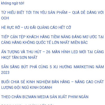
không ngờ tới!
TỪ HIỂU BIẾT TỚI TIN YÊU SẢN PHẨM – QUÁ DỄ DÀNG VỚI
OOH
HÈ RỰC RỠ – ƯU ĐÃI QUẢNG CÁO HẾT CỠ
TIẾP CẬN TỆP KHÁCH HÀNG TIỀM NĂNG ĐÁNG MƠ ƯỚC TẠI
CẢNG HÀNG KHÔNG QUỐC TẾ LỚN NHẤT MIỀN BẮC
ẤN TƯỢNG VÀ THU HÚT – 26 MÀN HÌNH LED MỚI TẠI CẢNG
HKQT TÂN SƠN NHẤT
SẴN SÀNG BỨT PHÁ CÙNG 5 XU HƯỚNG MARKETING NĂM
2023
BUỔI CHIA SẺ KINH NGHIỆM BÁN HÀNG – NÂNG CAO CHẤT
LƯỢNG ĐỘI NGŨ KINH DOANH
THEO CHÂN BIZMAN MEDIA SẢN XUẤT PHIM NGẮN