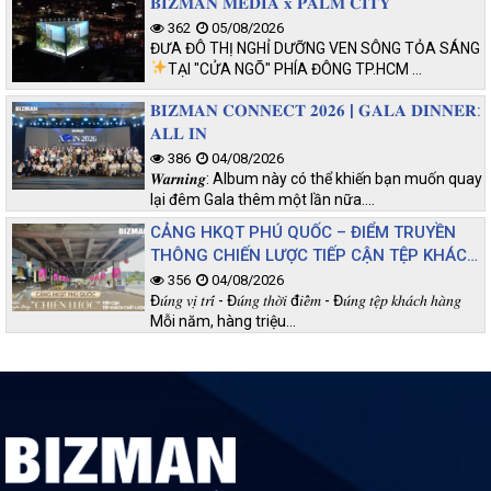
𝐁𝐈𝐙𝐌𝐀𝐍 𝐌𝐄𝐃𝐈𝐀 𝐱 𝐏𝐀𝐋𝐌 𝐂𝐈𝐓𝐘
362
05/08/2026
ĐƯA ĐÔ THỊ NGHỈ DƯỠNG VEN SÔNG TỎA SÁNG
TẠI "CỬA NGÕ" PHÍA ĐÔNG TP.HCM
…
𝐁𝐈𝐙𝐌𝐀𝐍 𝐂𝐎𝐍𝐍𝐄𝐂𝐓 𝟐𝟎𝟐𝟔 | 𝐆𝐀𝐋𝐀 𝐃𝐈𝐍𝐍𝐄𝐑:
𝐀𝐋𝐋 𝐈𝐍
386
04/08/2026
𝑾𝒂𝒓𝒏𝒊𝒏𝒈: Album này có thể khiến bạn muốn quay
lại đêm Gala thêm một lần nữa.…
CẢNG HKQT PHÚ QUỐC – ĐIỂM TRUYỀN
THÔNG CHIẾN LƯỢC TIẾP CẬN TỆP KHÁCH
CHẤT LƯỢNG
356
04/08/2026
Đ𝑢́𝑛𝑔 𝑣𝑖̣ 𝑡𝑟𝑖́ - Đ𝑢́𝑛𝑔 𝑡ℎ𝑜̛̀𝑖 đ𝑖𝑒̂̉𝑚 - Đ𝑢́𝑛𝑔 𝑡𝑒̣̂𝑝 𝑘ℎ𝑎́𝑐ℎ ℎ𝑎̀𝑛𝑔
Mỗi năm, hàng triệu…