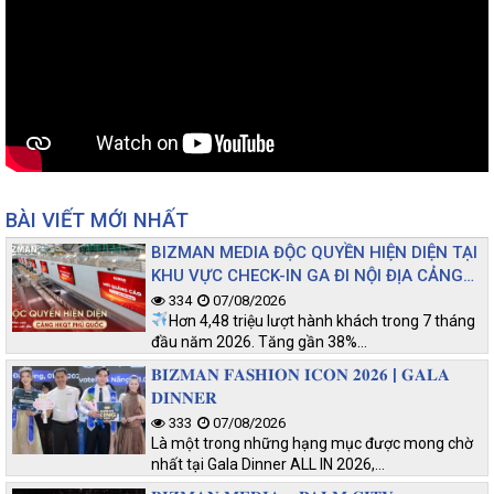
BÀI VIẾT MỚI NHẤT
BIZMAN MEDIA ĐỘC QUYỀN HIỆN DIỆN TẠI
KHU VỰC CHECK-IN GA ĐI NỘI ĐỊA CẢNG
HKQT PHÚ QUỐC
334
07/08/2026
Hơn 4,48 triệu lượt hành khách trong 7 tháng
đầu năm 2026. Tăng gần 38%…
𝐁𝐈𝐙𝐌𝐀𝐍 𝐅𝐀𝐒𝐇𝐈𝐎𝐍 𝐈𝐂𝐎𝐍 𝟐𝟎𝟐𝟔 | 𝐆𝐀𝐋𝐀
𝐃𝐈𝐍𝐍𝐄𝐑
333
07/08/2026
Là một trong những hạng mục được mong chờ
nhất tại Gala Dinner ALL IN 2026,…