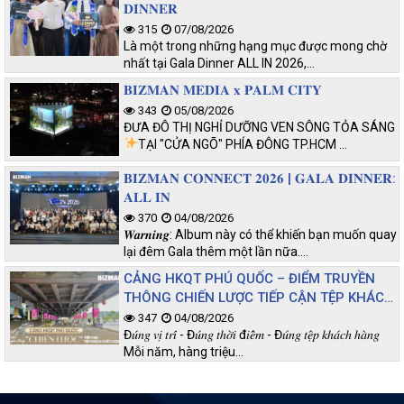
𝐃𝐈𝐍𝐍𝐄𝐑
315
07/08/2026
Là một trong những hạng mục được mong chờ
nhất tại Gala Dinner ALL IN 2026,…
𝐁𝐈𝐙𝐌𝐀𝐍 𝐌𝐄𝐃𝐈𝐀 𝐱 𝐏𝐀𝐋𝐌 𝐂𝐈𝐓𝐘
343
05/08/2026
ĐƯA ĐÔ THỊ NGHỈ DƯỠNG VEN SÔNG TỎA SÁNG
TẠI "CỬA NGÕ" PHÍA ĐÔNG TP.HCM
…
𝐁𝐈𝐙𝐌𝐀𝐍 𝐂𝐎𝐍𝐍𝐄𝐂𝐓 𝟐𝟎𝟐𝟔 | 𝐆𝐀𝐋𝐀 𝐃𝐈𝐍𝐍𝐄𝐑:
𝐀𝐋𝐋 𝐈𝐍
370
04/08/2026
𝑾𝒂𝒓𝒏𝒊𝒏𝒈: Album này có thể khiến bạn muốn quay
lại đêm Gala thêm một lần nữa.…
CẢNG HKQT PHÚ QUỐC – ĐIỂM TRUYỀN
THÔNG CHIẾN LƯỢC TIẾP CẬN TỆP KHÁCH
CHẤT LƯỢNG
347
04/08/2026
Đ𝑢́𝑛𝑔 𝑣𝑖̣ 𝑡𝑟𝑖́ - Đ𝑢́𝑛𝑔 𝑡ℎ𝑜̛̀𝑖 đ𝑖𝑒̂̉𝑚 - Đ𝑢́𝑛𝑔 𝑡𝑒̣̂𝑝 𝑘ℎ𝑎́𝑐ℎ ℎ𝑎̀𝑛𝑔
Mỗi năm, hàng triệu…