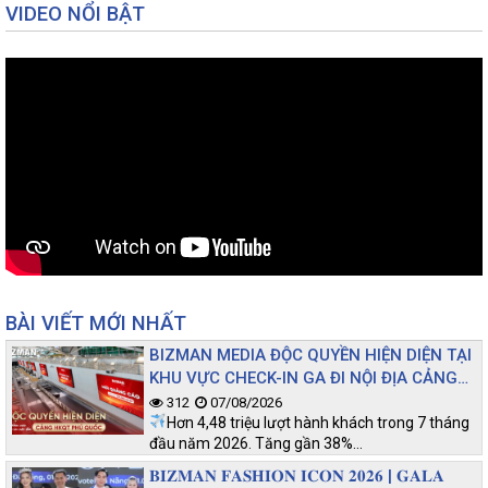
VIDEO NỔI BẬT
BÀI VIẾT MỚI NHẤT
BIZMAN MEDIA ĐỘC QUYỀN HIỆN DIỆN TẠI
KHU VỰC CHECK-IN GA ĐI NỘI ĐỊA CẢNG
HKQT PHÚ QUỐC
312
07/08/2026
Hơn 4,48 triệu lượt hành khách trong 7 tháng
đầu năm 2026. Tăng gần 38%…
𝐁𝐈𝐙𝐌𝐀𝐍 𝐅𝐀𝐒𝐇𝐈𝐎𝐍 𝐈𝐂𝐎𝐍 𝟐𝟎𝟐𝟔 | 𝐆𝐀𝐋𝐀