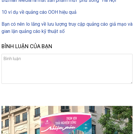
Bizman Media ra mắt sản phẩm mứi “phủ sóng” Hà Nội
10 ví dụ về quảng cáo OOH hiệu quả
Bạn có nên lo lắng về lưu lượng truy cập quảng cáo giả mạo và
gian lận quảng cáo kỹ thuật số
BÌNH LUẬN CỦA BẠN