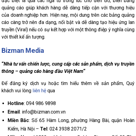
đặc biệt là qua các ngã tư trong lúc chờ đèn đỏ, biển bảng
quảng cáo giúp khách hàng dễ dàng tiếp cận với thương hiệu
của doanh nghiệp hơn. Hiện nay, mội dung trên các bảng quảng
cáo càng trở nên đa dạng, nổi bật và dễ dàng tạo hiệu ứng lan
truyền (Viral) nếu có sự kết hợp với một thông điệp ý nghĩa cùng
với thiết kế ấn tượng.
Bizman Media
“
Nhà tư vấn chiến lược, cung cấp các sản phẩm, dịch vụ truyền
thông – quảng cáo hàng đầu Việt Nam
“
Để đăng ký dịch vụ hoặc tìm hiểu thêm về sản phẩm, Quý
khách vui lòng
liên hệ
qua
Hotline
: 094 986 9898
Email
: info@bizman.com.vn
Miền Bắc
: Số 65 Hàm Long, phường Hàng Bài, quận Hoàn
Kiếm, Hà Nội –
Tel
: 024 3938 2071/2