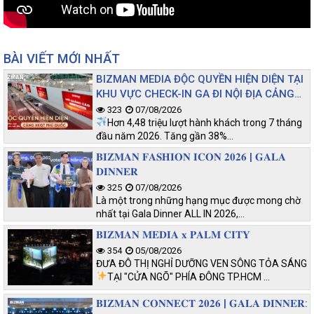
BÀI VIẾT MỚI NHẤT
BIZMAN MEDIA ĐỘC QUYỀN HIỆN DIỆN TẠI
KHU VỰC CHECK-IN GA ĐI NỘI ĐỊA CẢNG
HKQT PHÚ QUỐC
323
07/08/2026
Hơn 4,48 triệu lượt hành khách trong 7 tháng
đầu năm 2026. Tăng gần 38%…
𝐁𝐈𝐙𝐌𝐀𝐍 𝐅𝐀𝐒𝐇𝐈𝐎𝐍 𝐈𝐂𝐎𝐍 𝟐𝟎𝟐𝟔 | 𝐆𝐀𝐋𝐀
𝐃𝐈𝐍𝐍𝐄𝐑
325
07/08/2026
Là một trong những hạng mục được mong chờ
nhất tại Gala Dinner ALL IN 2026,…
𝐁𝐈𝐙𝐌𝐀𝐍 𝐌𝐄𝐃𝐈𝐀 𝐱 𝐏𝐀𝐋𝐌 𝐂𝐈𝐓𝐘
354
05/08/2026
ĐƯA ĐÔ THỊ NGHỈ DƯỠNG VEN SÔNG TỎA SÁNG
TẠI "CỬA NGÕ" PHÍA ĐÔNG TP.HCM
…
𝐁𝐈𝐙𝐌𝐀𝐍 𝐂𝐎𝐍𝐍𝐄𝐂𝐓 𝟐𝟎𝟐𝟔 | 𝐆𝐀𝐋𝐀 𝐃𝐈𝐍𝐍𝐄𝐑: