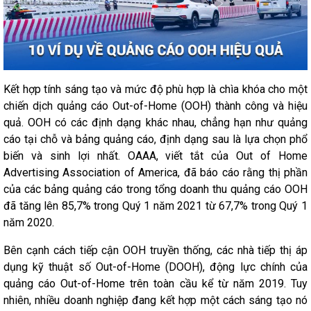
Kết hợp tính sáng tạo và mức độ phù hợp là chìa khóa cho một
chiến dịch quảng cáo Out-of-Home (OOH) thành công và hiệu
quả. OOH có các định dạng khác nhau, chẳng hạn như quảng
cáo tại chỗ và bảng quảng cáo, định dạng sau là lựa chọn phổ
biến và sinh lợi nhất. OAAA, viết tắt của Out of Home
Advertising Association of America, đã báo cáo rằng thị phần
của các bảng quảng cáo trong tổng doanh thu quảng cáo OOH
đã tăng lên 85,7% trong Quý 1 năm 2021 từ 67,7% trong Quý 1
năm 2020.
Bên cạnh cách tiếp cận OOH truyền thống, các nhà tiếp thị áp
dụng kỹ thuật số Out-of-Home (DOOH), động lực chính của
quảng cáo Out-of-Home trên toàn cầu kể từ năm 2019. Tuy
nhiên, nhiều doanh nghiệp đang kết hợp một cách sáng tạo nó