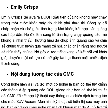
Emily Crisps
Emily Crisps đã đưa ra DOOH đầu tiên của nó không may chạy
trong một cuộc khóa máy do chính phủ thực thi. Công ty đã
chấp nhận và chế giễu tình trạng khó khăn, kết hợp các quảng
cáo hấp dẫn. Họ đã làm sáng tỏ tình trạng chạy quảng cáo mà
không ai nhìn thấy. Thương hiệu đã chụp ảnh quảng cáo và chia
sẻ chúng trực tuyến qua mạng xã hội, chắc chắn rằng mọi người
sẽ nhìn thấy chúng. Nó gây được tiếng vang và kết nối với khán
giả, chuyển một nỗ lực có thể gây tai hại thành một chiến dịch
thành công.
Nội dung tương tác của GMC
Công nghệ hiện đại và đổi mới có nghĩa là bạn có thể tùy chỉnh
các thông điệp quảng cáo OOH giống như bạn có thể kỹ thuật
số. GMC đã kết hợp kỹ thuật này thông qua chiến dịch tương tác
cho mẫu SUV Acacia. Màn hình kỹ thuật số hiển thị các máy ảnh
nổi bật sử dụng công nghệ phân tích khuôn mặt do AI hỗ trợ để