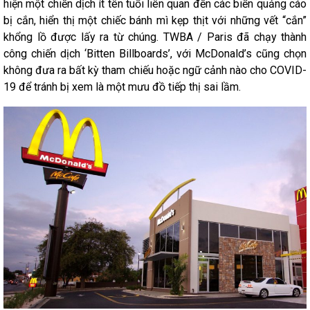
hiện một chiến dịch ít tên tuổi liên quan đến các biển quảng cáo
bị cắn, hiển thị một chiếc bánh mì kẹp thịt với những vết “cắn”
khổng lồ được lấy ra từ chúng. TWBA / Paris đã chạy thành
công chiến dịch ‘Bitten Billboards’, với McDonald’s cũng chọn
không đưa ra bất kỳ tham chiếu hoặc ngữ cảnh nào cho COVID-
19 để tránh bị xem là một mưu đồ tiếp thị sai lầm.