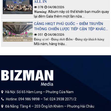
𝐀𝐋𝐋 𝐈𝐍
378
04/08/2026
𝑾𝒂𝒓𝒏𝒊𝒏𝒈: Album này có thể khiến bạn muốn quay
lại đêm Gala thêm một lần nữa.…
CẢNG HKQT PHÚ QUỐC – ĐIỂM TRUYỀN
THÔNG CHIẾN LƯỢC TIẾP CẬN TỆP KHÁCH
CHẤT LƯỢNG
351
04/08/2026
Đ𝑢́𝑛𝑔 𝑣𝑖̣ 𝑡𝑟𝑖́ - Đ𝑢́𝑛𝑔 𝑡ℎ𝑜̛̀𝑖 đ𝑖𝑒̂̉𝑚 - Đ𝑢́𝑛𝑔 𝑡𝑒̣̂𝑝 𝑘ℎ𝑎́𝑐ℎ ℎ𝑎̀𝑛𝑔
Mỗi năm, hàng triệu…
Hà Nội: Số 65 Hàm Long – Phường Cửa Nam
Hotline: 094 986 9898 – Tel: 024 3938 2071/2
Đà Nẵng: Tầng 4 – 203 Ông Ích Khiêm – Phường Hải Châu