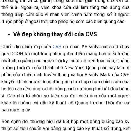
đa dạng đã rất có giá trị trong suốt thời gian đóng cửa và hơn
thế nữa. Ngoài ra, việc khóa cửa đã làm tăng tác động của
thông điệp cảm xúc vì nhân viên chính nằm trong số ít người
được phép ở ngoài trời, cho phép họ xem các biển quảng cáo.
Vẻ đẹp không thay đổi của CVS
Chiến dịch làm đẹp của
CVS
có nhãn #BeautyUnaltered chạy
qua DOOH tại một trong những địa điểm mang tính biểu tượng
nhất cho quảng cáo ngoài trời kỹ thuật số trên toàn cầu, Quảng
trường Thời đại của Thành phố New York. Quảng cáo này là một
phần của chiến dịch truyền thông xã hội Beauty Mark của CVS
khuyến khích người dùng đăng ảnh tự chụp chưa chỉnh sửa của
họ lên các nền tảng xã hội bằng cách sử dụng thẻ bắt đầu bằng
#. Các nhà tổ chức sự kiện sau đó chiếu ảnh của một người
khác lên bảng chỉ dẫn kỹ thuật số Quảng trường Thời đại cứ
sau mười giây.
Bên cạnh đó, thương hiệu đã kết hợp một bảng quảng cáo kỹ
thuật số tiêu chuẩn với bảng quảng cáo kỹ thuật số động, kết