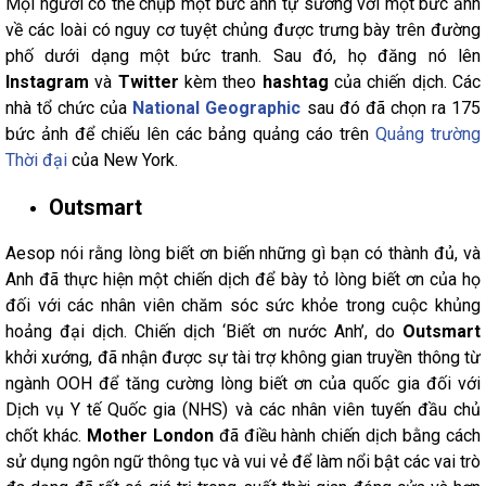
Mọi người có thể chụp một bức ảnh tự sướng với một bức ảnh
về các loài có nguy cơ tuyệt chủng được trưng bày trên đường
phố dưới dạng một bức tranh. Sau đó, họ đăng nó lên
Instagram
và
Twitter
kèm theo
hashtag
của chiến dịch. Các
nhà tổ chức của
National Geographic
sau đó đã chọn ra 175
bức ảnh để chiếu lên các bảng quảng cáo trên
Quảng trường
Thời đại
của New York.
Outsmart
Aesop nói rằng lòng biết ơn biến những gì bạn có thành đủ, và
Anh đã thực hiện một chiến dịch để bày tỏ lòng biết ơn của họ
đối với các nhân viên chăm sóc sức khỏe trong cuộc khủng
hoảng đại dịch. Chiến dịch ‘Biết ơn nước Anh’, do
Outsmart
khởi xướng, đã nhận được sự tài trợ không gian truyền thông từ
ngành OOH để tăng cường lòng biết ơn của quốc gia đối với
Dịch vụ Y tế Quốc gia (NHS) và các nhân viên tuyến đầu chủ
chốt khác.
Mother London
đã điều hành chiến dịch bằng cách
sử dụng ngôn ngữ thông tục và vui vẻ để làm nổi bật các vai trò