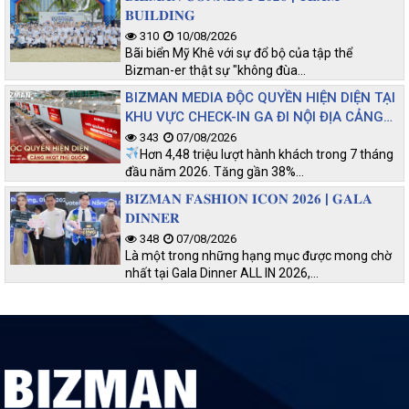
𝐁𝐔𝐈𝐋𝐃𝐈𝐍𝐆
310
10/08/2026
Bãi biển Mỹ Khê với sự đổ bộ của tập thể
Bizman-er thật sự "không đùa…
BIZMAN MEDIA ĐỘC QUYỀN HIỆN DIỆN TẠI
KHU VỰC CHECK-IN GA ĐI NỘI ĐỊA CẢNG
HKQT PHÚ QUỐC
343
07/08/2026
Hơn 4,48 triệu lượt hành khách trong 7 tháng
đầu năm 2026. Tăng gần 38%…
𝐁𝐈𝐙𝐌𝐀𝐍 𝐅𝐀𝐒𝐇𝐈𝐎𝐍 𝐈𝐂𝐎𝐍 𝟐𝟎𝟐𝟔 | 𝐆𝐀𝐋𝐀
𝐃𝐈𝐍𝐍𝐄𝐑
348
07/08/2026
Là một trong những hạng mục được mong chờ
nhất tại Gala Dinner ALL IN 2026,…