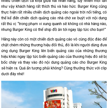
nhiêu chiến dịch cà khịa giữa hai nhãn hàng, tuy nhiên mỗi lần
như vậy khách hàng rất thích thú và háo hức. Burger King cũng
thực hiện rất nhiều chiến dịch quảng cáo ngoài trời nổi tiếng, có
thể kể đến chiến dịch quảng cáo nhà chờ xe buýt với nội dung
rất thú vị: “trong phạm vi xung quanh sẽ không có nhà hàng nào,
nhưng Burger King có thể ship đồ ăn tới ngay lập tức cho bạn!”
Hãng này còn có một chiến dịch quảng cáo vô cùng độc đáo để
chặt chém những thương hiệu đối thủ, đó là khi người dùng đưa
ứng dụng Burger King lên biển quảng cáo của những thương
hiệu khác ngay lập tức biển quảng cáo của thương hiệu đó sẽ bị
bốc cháy và thay vào đó nội dung quảng cáo cho Burger King
sẽ hiện ra. Quá ấn tượng phải không? Cùng thưởng thức với clip
dưới đây nhé!