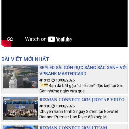
BÀI VIẾT MỚI NHẤT
SKYLED SÀI GÒN RỰC SÁNG SẮC XANH VỚI
VPBANK MASTERCARD
312
10/08/2026
Bạn đã bắt gặp "chiếc thẻ" đặc biệt tại Sài
Gòn những ngày vừa qua…
𝐁𝐈𝐙𝐌𝐀𝐍 𝐂𝐎𝐍𝐍𝐄𝐂𝐓 𝟐𝟎𝟐𝟔 | 𝐑𝐄𝐂𝐀𝐏 𝐕𝐈𝐃𝐄𝐎
310
10/08/2026
Chuyến hành trình 3 ngày 2 đêm tại Novotel
Danang Premier Han River đã khép lại…
𝐁𝐈𝐙𝐌𝐀𝐍 𝐂𝐎𝐍𝐍𝐄𝐂𝐓 𝟐𝟎𝟐𝟔 | 𝐓𝐄𝐀𝐌