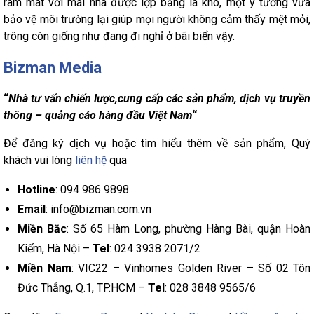
râm mát với mái nhà được lợp bằng lá khô, một ý tưởng vừa
bảo vệ môi trường lại giúp mọi người không cảm thấy mệt mỏi,
trông còn giống như đang đi nghỉ ở bãi biển vậy.
Bizman Media
“
Nhà tư vấn chiến lược,cung cấp các sản phẩm, dịch vụ truyền
thông – quảng cáo hàng đầu Việt Nam
“
Để đăng ký dịch vụ hoặc tìm hiểu thêm về sản phẩm, Quý
khách vui lòng
liên hệ
qua
Hotline
: 094 986 9898
Email
: info@bizman.com.vn
Miền Bắc
: Số 65 Hàm Long, phường Hàng Bài, quận Hoàn
Kiếm, Hà Nội –
Tel
: 024 3938 2071/2
Miền Nam
: VIC22 – Vinhomes Golden River – Số 02 Tôn
Đức Thắng, Q.1, TP.HCM –
Tel
: 028 3848 9565/6