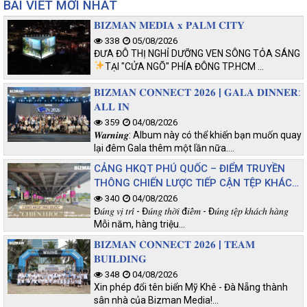
BÀI VIẾT MỚI NHẤT
𝐁𝐈𝐙𝐌𝐀𝐍 𝐌𝐄𝐃𝐈𝐀 𝐱 𝐏𝐀𝐋𝐌 𝐂𝐈𝐓𝐘
338
05/08/2026
ĐƯA ĐÔ THỊ NGHỈ DƯỠNG VEN SÔNG TỎA SÁNG
TẠI "CỬA NGÕ" PHÍA ĐÔNG TP.HCM
…
𝐁𝐈𝐙𝐌𝐀𝐍 𝐂𝐎𝐍𝐍𝐄𝐂𝐓 𝟐𝟎𝟐𝟔 | 𝐆𝐀𝐋𝐀 𝐃𝐈𝐍𝐍𝐄𝐑:
𝐀𝐋𝐋 𝐈𝐍
359
04/08/2026
𝑾𝒂𝒓𝒏𝒊𝒏𝒈: Album này có thể khiến bạn muốn quay
lại đêm Gala thêm một lần nữa.…
CẢNG HKQT PHÚ QUỐC – ĐIỂM TRUYỀN
THÔNG CHIẾN LƯỢC TIẾP CẬN TỆP KHÁCH
CHẤT LƯỢNG
340
04/08/2026
Đ𝑢́𝑛𝑔 𝑣𝑖̣ 𝑡𝑟𝑖́ - Đ𝑢́𝑛𝑔 𝑡ℎ𝑜̛̀𝑖 đ𝑖𝑒̂̉𝑚 - Đ𝑢́𝑛𝑔 𝑡𝑒̣̂𝑝 𝑘ℎ𝑎́𝑐ℎ ℎ𝑎̀𝑛𝑔
Mỗi năm, hàng triệu…
𝐁𝐈𝐙𝐌𝐀𝐍 𝐂𝐎𝐍𝐍𝐄𝐂𝐓 𝟐𝟎𝟐𝟔 | 𝐓𝐄𝐀𝐌
𝐁𝐔𝐈𝐋𝐃𝐈𝐍𝐆
348
04/08/2026
Xin phép đổi tên biển Mỹ Khê - Đà Nẵng thành
sân nhà của Bizman Media!…