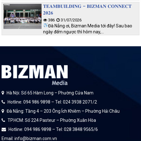
𝐓𝐄𝐀𝐌𝐁𝐔𝐈𝐋𝐃𝐈𝐍𝐆 – 𝐁𝐈𝐙𝐌𝐀𝐍 𝐂𝐎𝐍𝐍𝐄𝐂𝐓
𝟐𝟎𝟐𝟔
386
31/07/2026
Đà Nẵng ơi, Bizman Media tới đây! Sau bao
ngày đếm ngược thì hôm nay,…
Hà Nội: Số 65 Hàm Long – Phường Cửa Nam
Hotline: 094 986 9898 – Tel: 024 3938 2071/2
Đà Nẵng: Tầng 4 – 203 Ông Ích Khiêm – Phường Hải Châu
TP.HCM: Số 224 Pasteur – Phường Xuân Hòa
Hotline: 094 986 9898 – Tel: 028 3848 9565/6
Email: info@bizman.com.vn