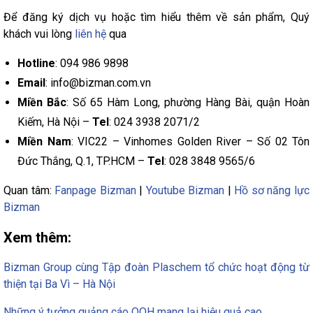
Để đăng ký dịch vụ hoặc tìm hiểu thêm về sản phẩm, Quý
khách vui lòng
liên hệ
qua
Hotline
: 094 986 9898
Email
: info@bizman.com.vn
Miền Bắc
: Số 65 Hàm Long, phường Hàng Bài, quận Hoàn
Kiếm, Hà Nội –
Tel
: 024 3938 2071/2
Miền Nam
: VIC22 – Vinhomes Golden River – Số 02 Tôn
Đức Thắng, Q.1, TP.HCM –
Tel
: 028 3848 9565/6
Quan tâm:
Fanpage Bizman
|
Youtube Bizman
|
Hồ sơ năng lực
Bizman
Xem thêm:
Bizman Group cùng Tập đoàn Plaschem tổ chức hoạt động từ
thiện tại Ba Vì – Hà Nội
Những ý tưởng quảng cáo OOH mang lại hiệu quả cao