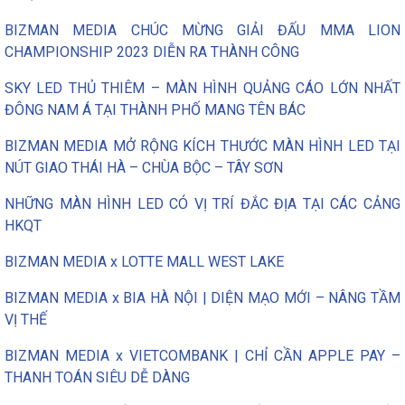
BIZMAN MEDIA CHÚC MỪNG GIẢI ĐẤU MMA LION
CHAMPIONSHIP 2023 DIỄN RA THÀNH CÔNG
SKY LED THỦ THIÊM – MÀN HÌNH QUẢNG CÁO LỚN NHẤT
ĐÔNG NAM Á TẠI THÀNH PHỐ MANG TÊN BÁC
BIZMAN MEDIA MỞ RỘNG KÍCH THƯỚC MÀN HÌNH LED TẠI
NÚT GIAO THÁI HÀ – CHÙA BỘC – TÂY SƠN
NHỮNG MÀN HÌNH LED CÓ VỊ TRÍ ĐẮC ĐỊA TẠI CÁC CẢNG
HKQT
BIZMAN MEDIA x LOTTE MALL WEST LAKE
BIZMAN MEDIA x BIA HÀ NỘI | DIỆN MẠO MỚI – NÂNG TẦM
VỊ THẾ
BIZMAN MEDIA x VIETCOMBANK | CHỈ CẦN APPLE PAY –
THANH TOÁN SIÊU DỄ DÀNG