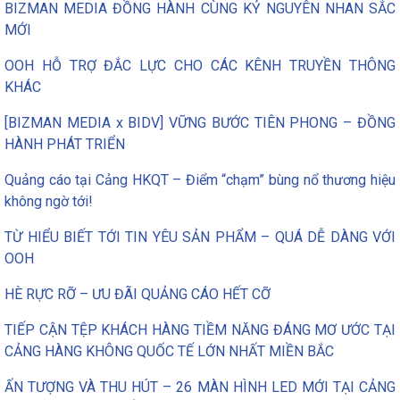
BIZMAN MEDIA ĐỒNG HÀNH CÙNG KỶ NGUYÊN NHAN SẮC
MỚI
OOH HỖ TRỢ ĐẮC LỰC CHO CÁC KÊNH TRUYỀN THÔNG
KHÁC
[BIZMAN MEDIA x BIDV] VỮNG BƯỚC TIÊN PHONG – ĐỒNG
HÀNH PHÁT TRIỂN
Quảng cáo tại Cảng HKQT – Điểm “chạm” bùng nổ thương hiệu
không ngờ tới!
TỪ HIỂU BIẾT TỚI TIN YÊU SẢN PHẨM – QUÁ DỄ DÀNG VỚI
OOH
HÈ RỰC RỠ – ƯU ĐÃI QUẢNG CÁO HẾT CỠ
TIẾP CẬN TỆP KHÁCH HÀNG TIỀM NĂNG ĐÁNG MƠ ƯỚC TẠI
CẢNG HÀNG KHÔNG QUỐC TẾ LỚN NHẤT MIỀN BẮC
ẤN TƯỢNG VÀ THU HÚT – 26 MÀN HÌNH LED MỚI TẠI CẢNG