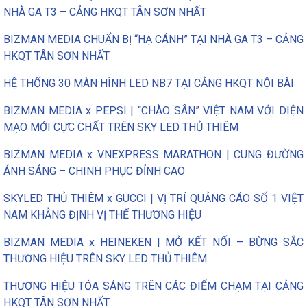
NHÀ GA T3 – CẢNG HKQT TÂN SƠN NHẤT
BIZMAN MEDIA CHUẨN BỊ “HẠ CÁNH” TẠI NHÀ GA T3 – CẢNG
HKQT TÂN SƠN NHẤT
HỆ THỐNG 30 MÀN HÌNH LED NB7 TẠI CẢNG HKQT NỘI BÀI
BIZMAN MEDIA x PEPSI | “CHÀO SÂN” VIỆT NAM VỚI DIỆN
MẠO MỚI CỰC CHẤT TRÊN SKY LED THỦ THIÊM
BIZMAN MEDIA x VNEXPRESS MARATHON | CUNG ĐƯỜNG
ÁNH SÁNG – CHINH PHỤC ĐỈNH CAO
SKYLED THỦ THIÊM x GUCCI | VỊ TRÍ QUẢNG CÁO SỐ 1 VIỆT
NAM KHẲNG ĐỊNH VỊ THẾ THƯƠNG HIỆU
BIZMAN MEDIA x HEINEKEN | MỞ KẾT NỐI – BỪNG SẮC
THƯƠNG HIỆU TRÊN SKY LED THỦ THIÊM
THƯƠNG HIỆU TỎA SÁNG TRÊN CÁC ĐIỂM CHẠM TẠI CẢNG
HKQT TÂN SƠN NHẤT