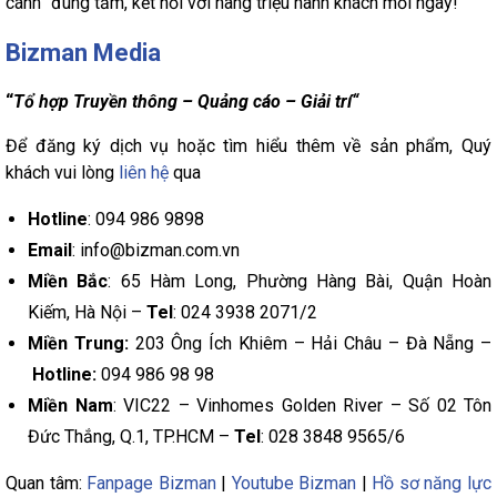
cánh” đúng tầm, kết nối với hàng triệu hành khách mỗi ngày!
Bizman Media
“
Tổ hợp Truyền thông – Quảng cáo – Giải trí“
Để đăng ký dịch vụ hoặc tìm hiểu thêm về sản phẩm, Quý
khách vui lòng
liên hệ
qua
Hotline
: 094 986 9898
Email
: info@bizman.com.vn
Miền Bắc
: 65 Hàm Long, Phường Hàng Bài, Quận Hoàn
Kiếm, Hà Nội –
Tel
: 024 3938 2071/2
Miền Trung:
203 Ông Ích Khiêm – Hải Châu – Đà Nẵng –
Hotline:
094 986 98 98
Miền Nam
: VIC22 – Vinhomes Golden River – Số 02 Tôn
Đức Thắng, Q.1, TP.HCM –
Tel
: 028 3848 9565/6
Quan tâm:
Fanpage Bizman
|
Youtube Bizman
|
Hồ sơ năng lực