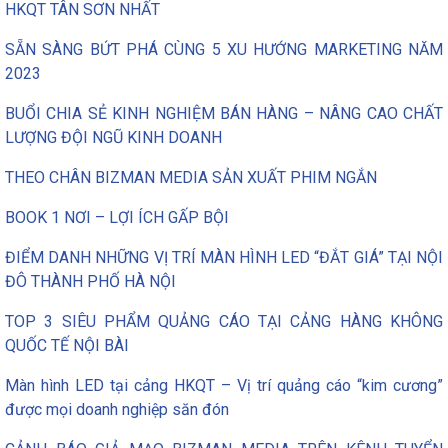
HKQT TÂN SƠN NHẤT
SẴN SÀNG BỨT PHÁ CÙNG 5 XU HƯỚNG MARKETING NĂM
2023
BUỔI CHIA SẺ KINH NGHIỆM BÁN HÀNG – NÂNG CAO CHẤT
LƯỢNG ĐỘI NGŨ KINH DOANH
THEO CHÂN BIZMAN MEDIA SẢN XUẤT PHIM NGẮN
BOOK 1 NƠI – LỢI ÍCH GẤP BỘI
ĐIỂM DANH NHỮNG VỊ TRÍ MÀN HÌNH LED “ĐẮT GIÁ” TẠI NỘI
ĐÔ THÀNH PHỐ HÀ NỘI
TOP 3 SIÊU PHẨM QUẢNG CÁO TẠI CẢNG HÀNG KHÔNG
QUỐC TẾ NỘI BÀI
Màn hình LED tại cảng HKQT – Vị trí quảng cáo “kim cương”
được mọi doanh nghiệp săn đón