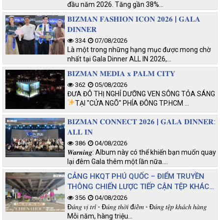
đầu năm 2026. Tăng gần 38%…
𝐁𝐈𝐙𝐌𝐀𝐍 𝐅𝐀𝐒𝐇𝐈𝐎𝐍 𝐈𝐂𝐎𝐍 𝟐𝟎𝟐𝟔 | 𝐆𝐀𝐋𝐀
𝐃𝐈𝐍𝐍𝐄𝐑
334
07/08/2026
Là một trong những hạng mục được mong chờ
nhất tại Gala Dinner ALL IN 2026,…
𝐁𝐈𝐙𝐌𝐀𝐍 𝐌𝐄𝐃𝐈𝐀 𝐱 𝐏𝐀𝐋𝐌 𝐂𝐈𝐓𝐘
362
05/08/2026
ĐƯA ĐÔ THỊ NGHỈ DƯỠNG VEN SÔNG TỎA SÁNG
TẠI "CỬA NGÕ" PHÍA ĐÔNG TP.HCM
…
𝐁𝐈𝐙𝐌𝐀𝐍 𝐂𝐎𝐍𝐍𝐄𝐂𝐓 𝟐𝟎𝟐𝟔 | 𝐆𝐀𝐋𝐀 𝐃𝐈𝐍𝐍𝐄𝐑:
𝐀𝐋𝐋 𝐈𝐍
386
04/08/2026
𝑾𝒂𝒓𝒏𝒊𝒏𝒈: Album này có thể khiến bạn muốn quay
lại đêm Gala thêm một lần nữa.…
CẢNG HKQT PHÚ QUỐC – ĐIỂM TRUYỀN
THÔNG CHIẾN LƯỢC TIẾP CẬN TỆP KHÁCH
CHẤT LƯỢNG
356
04/08/2026
Đ𝑢́𝑛𝑔 𝑣𝑖̣ 𝑡𝑟𝑖́ - Đ𝑢́𝑛𝑔 𝑡ℎ𝑜̛̀𝑖 đ𝑖𝑒̂̉𝑚 - Đ𝑢́𝑛𝑔 𝑡𝑒̣̂𝑝 𝑘ℎ𝑎́𝑐ℎ ℎ𝑎̀𝑛𝑔
Mỗi năm, hàng triệu…