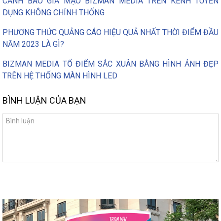
CẢNH BÁO GIẢ MẠO BIZMAN MEDIA TRÊN KÊNH TUYỂN
DỤNG KHÔNG CHÍNH THỐNG
PHƯƠNG THỨC QUẢNG CÁO HIỆU QUẢ NHẤT THỜI ĐIỂM ĐẦU
NĂM 2023 LÀ GÌ?
BIZMAN MEDIA TỔ ĐIỂM SẮC XUÂN BẰNG HÌNH ẢNH ĐẸP
TRÊN HỆ THỐNG MÀN HÌNH LED
BÌNH LUẬN CỦA BẠN