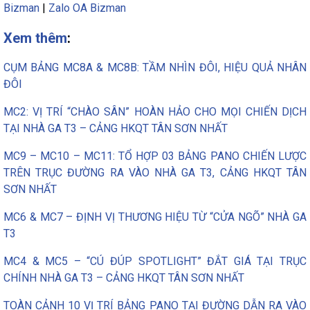
Bizman
|
Zalo OA Bizman
Xem thêm
:
CỤM BẢNG MC8A & MC8B: TẦM NHÌN ĐÔI, HIỆU QUẢ NHÂN
ĐÔI
MC2: VỊ TRÍ “CHÀO SÂN” HOÀN HẢO CHO MỌI CHIẾN DỊCH
TẠI NHÀ GA T3 – CẢNG HKQT TÂN SƠN NHẤT
MC9 – MC10 – MC11: TỔ HỢP 03 BẢNG PANO CHIẾN LƯỢC
TRÊN TRỤC ĐƯỜNG RA VÀO NHÀ GA T3, CẢNG HKQT TÂN
SƠN NHẤT
MC6 & MC7 – ĐỊNH VỊ THƯƠNG HIỆU TỪ “CỬA NGÕ” NHÀ GA
T3
MC4 & MC5 – “CÚ ĐÚP SPOTLIGHT” ĐẮT GIÁ TẠI TRỤC
CHÍNH NHÀ GA T3 – CẢNG HKQT TÂN SƠN NHẤT
TOÀN CẢNH 10 VỊ TRÍ BẢNG PANO TẠI ĐƯỜNG DẪN RA VÀO