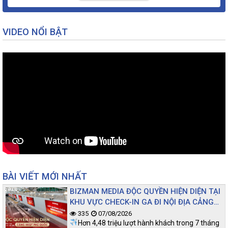
VIDEO NỔI BẬT
BÀI VIẾT MỚI NHẤT
BIZMAN MEDIA ĐỘC QUYỀN HIỆN DIỆN TẠI
KHU VỰC CHECK-IN GA ĐI NỘI ĐỊA CẢNG
HKQT PHÚ QUỐC
335
07/08/2026
Hơn 4,48 triệu lượt hành khách trong 7 tháng