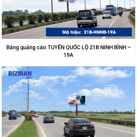
Bảng quảng cáo TUYẾN QUỐC LỘ 21B NINH BÌNH –
19A