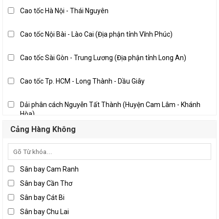
Nghệ An
Cao tốc Hà Nội - Thái Nguyên
Quảng Nam
Thanh Hóa
Cao tốc Nội Bài - Lào Cai (Địa phận tỉnh Vĩnh Phúc)
Bến Tre
Cao tốc Sài Gòn - Trung Lương (Địa phận tỉnh Long An)
Đồng Nai
Long An
Cao tốc Tp. HCM - Long Thành - Dầu Giây
Thành phố Hồ Chí Minh
Dải phân cách Nguyễn Tất Thành (Huyện Cam Lâm - Khánh
Tiền Giang
Hòa)
Trà Vinh
Pháp Vân - Cầu Giẽ
Cảng Hàng Không
Vĩnh Long
Quốc lộ 10 địa phận Hải Phòng
Sân bay Cam Ranh
Quốc lộ 10, Nam Định - Thái Bình
Sân bay Cần Thơ
Sân bay Cát Bi
Quốc lộ 1A, Đà Nẵng - Tam Kỳ (Địa phận tỉnh Quảng Nam)
Sân bay Chu Lai