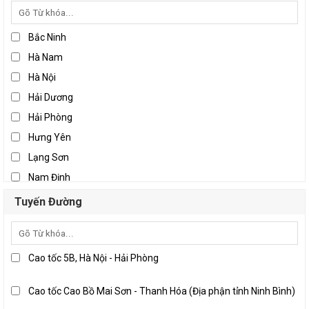
Bắc Ninh
Hà Nam
Hà Nội
Hải Dương
Hải Phòng
Hưng Yên
Lạng Sơn
Nam Định
Ninh Bình
Tuyến Đường
Thái Bình
Thái Nguyên
Vĩnh Phúc
Cao tốc 5B, Hà Nội - Hải Phòng
Đà Nẵng
Cao tốc Cao Bồ Mai Sơn - Thanh Hóa (Địa phận tỉnh Ninh Bình)
Khánh Hòa