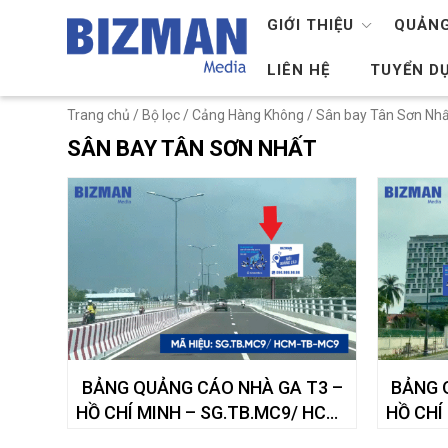
GIỚI THIỆU
QUẢNG
LIÊN HỆ
TUYỂN D
Trang chủ
/ Bộ lọc /
Cảng Hàng Không
/ Sân bay Tân Sơn Nh
SÂN BAY TÂN SƠN NHẤT
BẢNG QUẢNG CÁO NHÀ GA T3 –
BẢNG 
HỒ CHÍ MINH – SG.TB.MC9/ HCM-
HỒ CHÍ
TB-MC9