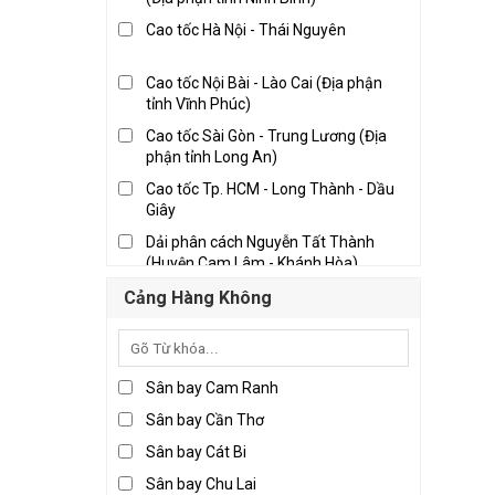
Nghệ An
Cao tốc Hà Nội - Thái Nguyên
Quảng Nam
Thanh Hóa
Cao tốc Nội Bài - Lào Cai (Địa phận
tỉnh Vĩnh Phúc)
Bến Tre
Cao tốc Sài Gòn - Trung Lương (Địa
Đồng Nai
phận tỉnh Long An)
Long An
Cao tốc Tp. HCM - Long Thành - Dầu
Giây
Thành phố Hồ Chí Minh
Dải phân cách Nguyễn Tất Thành
Tiền Giang
(Huyện Cam Lâm - Khánh Hòa)
Trà Vinh
Pháp Vân - Cầu Giẽ
Cảng Hàng Không
Vĩnh Long
Quốc lộ 10 địa phận Hải Phòng
Sân bay Cam Ranh
Quốc lộ 10, Nam Định - Thái Bình
Sân bay Cần Thơ
Sân bay Cát Bi
Quốc lộ 1A, Đà Nẵng - Tam Kỳ (Địa
phận tỉnh Quảng Nam)
Sân bay Chu Lai