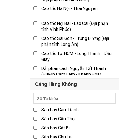
Nghệ An
Cao tốc Hà Nội - Thái Nguyên
Quảng Nam
Thanh Hóa
Cao tốc Nội Bài - Lào Cai (Địa phận
tỉnh Vĩnh Phúc)
Bến Tre
Cao tốc Sài Gòn - Trung Lương (Địa
Đồng Nai
phận tỉnh Long An)
Long An
Cao tốc Tp. HCM - Long Thành - Dầu
Giây
Thành phố Hồ Chí Minh
Dải phân cách Nguyễn Tất Thành
Tiền Giang
(Huyện Cam Lâm - Khánh Hòa)
Trà Vinh
Pháp Vân - Cầu Giẽ
Cảng Hàng Không
Vĩnh Long
Quốc lộ 10 địa phận Hải Phòng
Sân bay Cam Ranh
Quốc lộ 10, Nam Định - Thái Bình
Sân bay Cần Thơ
Sân bay Cát Bi
Quốc lộ 1A, Đà Nẵng - Tam Kỳ (Địa
phận tỉnh Quảng Nam)
Sân bay Chu Lai