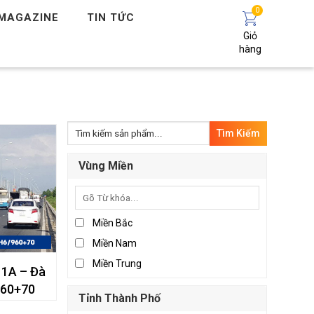
0
MAGAZINE
TIN TỨC
Giỏ
hàng
Tìm
kiếm:
Vùng Miền
Miền Bắc
Miền Nam
Miền Trung
 1A – Đà
960+70
Tỉnh Thành Phố