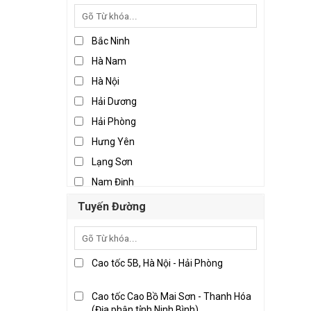
Bắc Ninh
Hà Nam
Hà Nội
Hải Dương
Hải Phòng
Hưng Yên
Lạng Sơn
Nam Định
Ninh Bình
Tuyến Đường
Thái Bình
Thái Nguyên
Vĩnh Phúc
Cao tốc 5B, Hà Nội - Hải Phòng
Đà Nẵng
Cao tốc Cao Bồ Mai Sơn - Thanh Hóa
Khánh Hòa
(Địa phận tỉnh Ninh Bình)