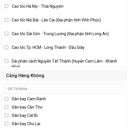
Nghệ An
Cao tốc Hà Nội - Thái Nguyên
Quảng Nam
Thanh Hóa
Cao tốc Nội Bài - Lào Cai (Địa phận tỉnh Vĩnh Phúc)
Bến Tre
Cao tốc Sài Gòn - Trung Lương (Địa phận tỉnh Long An)
Đồng Nai
Long An
Cao tốc Tp. HCM - Long Thành - Dầu Giây
Thành phố Hồ Chí Minh
Dải phân cách Nguyễn Tất Thành (Huyện Cam Lâm - Khánh
Tiền Giang
Hòa)
Trà Vinh
Pháp Vân - Cầu Giẽ
Cảng Hàng Không
Vĩnh Long
Quốc lộ 10 địa phận Hải Phòng
Sân bay Cam Ranh
Quốc lộ 10, Nam Định - Thái Bình
Sân bay Cần Thơ
Sân bay Cát Bi
Quốc lộ 1A, Đà Nẵng - Tam Kỳ (Địa phận tỉnh Quảng Nam)
Sân bay Chu Lai