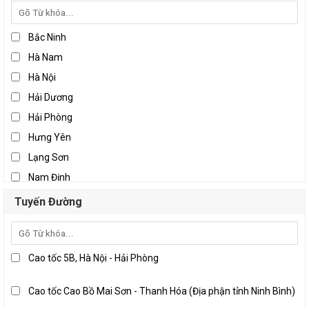
Bắc Ninh
Hà Nam
Hà Nội
Hải Dương
Hải Phòng
Hưng Yên
Lạng Sơn
Nam Định
Ninh Bình
Tuyến Đường
Thái Bình
Thái Nguyên
Vĩnh Phúc
Cao tốc 5B, Hà Nội - Hải Phòng
Đà Nẵng
Cao tốc Cao Bồ Mai Sơn - Thanh Hóa (Địa phận tỉnh Ninh Bình)
Khánh Hòa