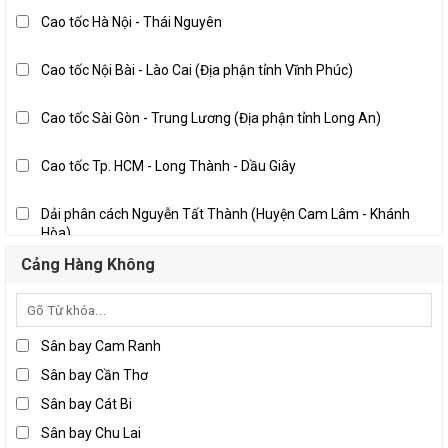
Nghệ An
Cao tốc Hà Nội - Thái Nguyên
Quảng Nam
Thanh Hóa
Cao tốc Nội Bài - Lào Cai (Địa phận tỉnh Vĩnh Phúc)
Bến Tre
Cao tốc Sài Gòn - Trung Lương (Địa phận tỉnh Long An)
Đồng Nai
Long An
Cao tốc Tp. HCM - Long Thành - Dầu Giây
Thành phố Hồ Chí Minh
Dải phân cách Nguyễn Tất Thành (Huyện Cam Lâm - Khánh
Tiền Giang
Hòa)
Trà Vinh
Pháp Vân - Cầu Giẽ
Cảng Hàng Không
Vĩnh Long
Quốc lộ 10 địa phận Hải Phòng
Sân bay Cam Ranh
Quốc lộ 10, Nam Định - Thái Bình
Sân bay Cần Thơ
Sân bay Cát Bi
Quốc lộ 1A, Đà Nẵng - Tam Kỳ (Địa phận tỉnh Quảng Nam)
Sân bay Chu Lai