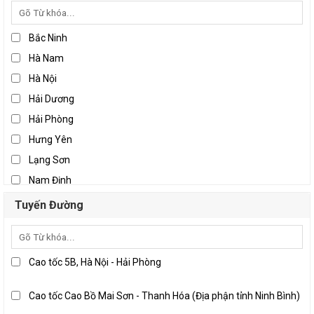
Bắc Ninh
Hà Nam
Hà Nội
Hải Dương
Hải Phòng
Hưng Yên
Lạng Sơn
Nam Định
Ninh Bình
Tuyến Đường
Thái Bình
Thái Nguyên
Vĩnh Phúc
Cao tốc 5B, Hà Nội - Hải Phòng
Đà Nẵng
Cao tốc Cao Bồ Mai Sơn - Thanh Hóa (Địa phận tỉnh Ninh Bình)
Khánh Hòa