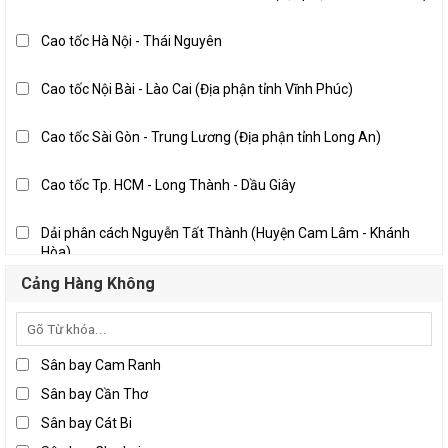
Khánh Hòa
Nghệ An
Cao tốc Hà Nội - Thái Nguyên
Quảng Nam
Thanh Hóa
Cao tốc Nội Bài - Lào Cai (Địa phận tỉnh Vĩnh Phúc)
Bến Tre
Cao tốc Sài Gòn - Trung Lương (Địa phận tỉnh Long An)
Đồng Nai
Long An
Cao tốc Tp. HCM - Long Thành - Dầu Giây
Thành phố Hồ Chí Minh
Dải phân cách Nguyễn Tất Thành (Huyện Cam Lâm - Khánh
Tiền Giang
Hòa)
Trà Vinh
Pháp Vân - Cầu Giẽ
Cảng Hàng Không
Vĩnh Long
Quốc lộ 10 địa phận Hải Phòng
Sân bay Cam Ranh
Quốc lộ 10, Nam Định - Thái Bình
Sân bay Cần Thơ
Sân bay Cát Bi
Quốc lộ 1A, Đà Nẵng - Tam Kỳ (Địa phận tỉnh Quảng Nam)