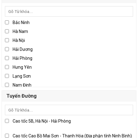
Bắc Ninh
Hà Nam
Hà Nội
Hải Dương
Hải Phòng
Hưng Yên
Lạng Sơn
Nam Định
Ninh Bình
Tuyến Đường
Thái Bình
Thái Nguyên
Vĩnh Phúc
Cao tốc 5B, Hà Nội - Hải Phòng
Đà Nẵng
Cao tốc Cao Bồ Mai Sơn - Thanh Hóa (Địa phận tỉnh Ninh Bình)